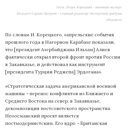
Гость: Игорь Корецкий – военный эксперт
Беседует Саркис Цатурян – главный редактор Экспертной трибуны
«Реалист»
По словам И. Корецкого, «апрельские события
прошлого года в Нагорном Карабахе показали,
что [президент Азербайджана Ильхам] Алиев
фактически открыл второй фронт против России
в Закавказье, и действовал как инструмент
[президента Турции Реджепа] Эрдогана».
«Стратегическая задача американской военной
машины
–
перенос конфликтов из Ближнего и
Среднего Востока на север, в Закавказье,
декомпозиция постсоветского пространства.
Неоосманский проект является
постмодернистским. Его ядро
–
Британская