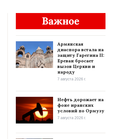
Важное
Армянская
диаспора встала на
защиту Гарегина II:
Ереван бросает
вызов Церкви и
народу
7 августа 2026 г.
Нефть дорожает на
фоне иранских
условий по Ормузу
7 августа 2026 г.