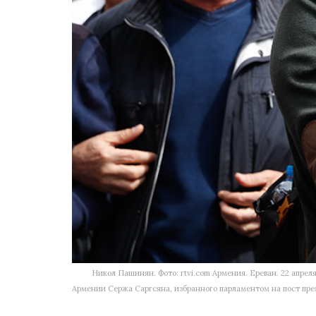
Никол Пашинян. Фото: rtvi.com Армения. Ереван. 22 апре
Армении Сержа Саргсяна, избранного парламентом на пост пр