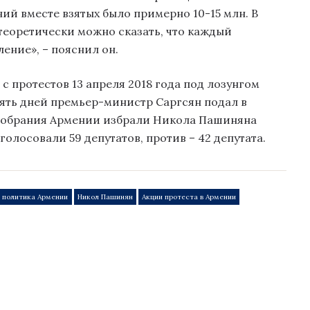
ний вместе взятых было примерно 10-15 млн. В
 теоретически можно сказать, что каждый
ение», – пояснил он.
с протестов 13 апреля 2018 года под лозунгом
сять дней премьер-министр Саргсян подал в
 собрания Армении избрали Никола Пашиняна
олосовали 59 депутатов, против – 42 депутата.
 политика Армении
Никол Пашинян
Акции протеста в Армении