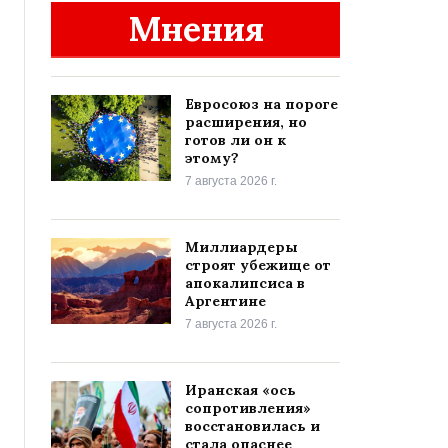
Мнения
Евросоюз на пороге
расширения, но
готов ли он к
этому?
7 августа 2026 г.
Миллиардеры
строят убежище от
апокалипсиса в
Аргентине
7 августа 2026 г.
Иранская «ось
сопротивления»
восстановилась и
стала опаснее