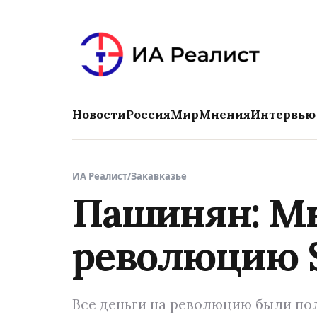
Новости
Россия
Мир
Мнения
Интервью
ИА Реалист
/
Закавказье
Пашинян: Мы
революцию 
Все деньги на революцию были по