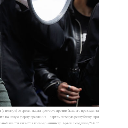
(в центре) во время акции протеста против бывшего президента
а на новую форму правления – парламентскую республику, при
льной власти является премьер-министр. Артем Геодакян/ТАСС