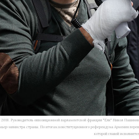
ля 2018. Руководитель оппозиционной парламентской фракции "Елк" Никол Пашинян 
емьер-министра страны. По итогам конституционного референдума Армения перешл
которой главой исполните