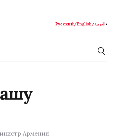
Русский
/
English
/
العربية
●
нашу
министр Армении