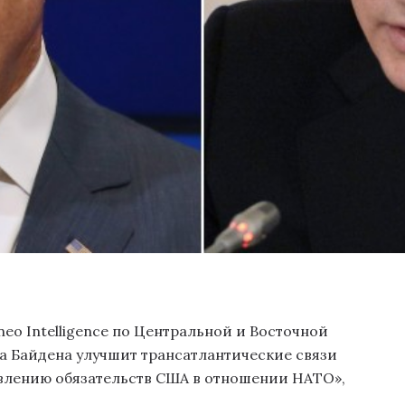
eo Intelligence по Центральной и Восточной
да Байдена улучшит трансатлантические связи
влению обязательств США в отношении НАТО»,