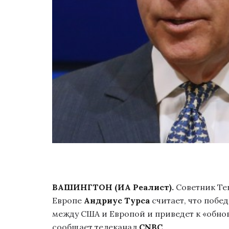
ВАШИНГТОН (ИА Реалист).
Cоветник Ten
Европе
Андриус ​​Турса
считает, что побе
между США и Европой и приведет к «обно
сообщает телеканал
CNBC
.