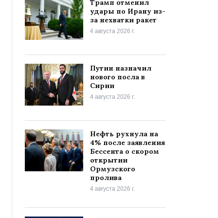
Трамп отменил
удары по Ирану из-
за нехватки ракет
4 августа 2026 г.
Путин назначил
нового посла в
Сирии
4 августа 2026 г.
Нефть рухнула на
4% после заявления
Бессента о скором
открытии
Ормузского
пролива
4 августа 2026 г.