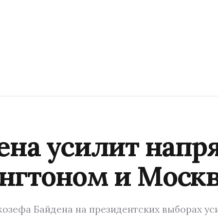
ена усилит напр
нгтоном и Москв
жозефа Байдена на президентских выборах ус