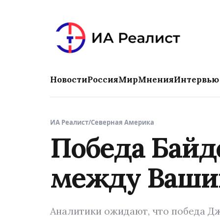
Новости
Россия
Мир
Мнения
Интервью
ИА Реалист
/
Северная Америка
Победа Байд
между Ваши
Аналитики ожидают, что победа Д