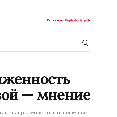
Русский
/
English
/
العربية
●
яженность
ой — мнение
илит напряженность в отношениях