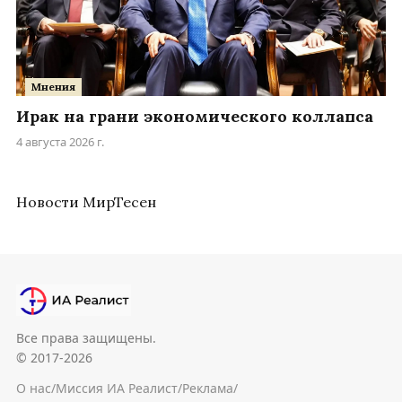
Мнения
Ирак на грани экономического коллапса
4 августа 2026 г.
Новости МирТесен
Все права защищены.
© 2017-2026
О нас
/
Миссия ИА Реалист
/
Реклама
/