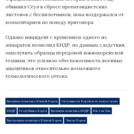
обвинил Сеул в сбросе пропагандистских
листовок с беспилотников, пока воздержался от
комментариев по поводу приговора.
Однако инцидент с крушением одного из
аппаратов позволил КНДР, по данным следствия,
заполучить образцы передовой южнокорейской
техники, что усилило обеспокоенность военных
аналитиков относительно возможного
технологического оттока.
Внешняя политика Южной Кореи
Ситуация на Корейском полуострове
КНДР
Республика Корея
Внешняя политика КНДР
Юн Сок Ёль
Внутренняя политика Южной Кореи
Элиты Кореи