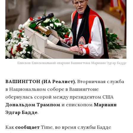
Епископ Епископальной епархии Вашингтона Марианн Эдгар Бадде
ВАШИНГТОН (ИА Реалист).
Вторничная служба
в Национальном соборе в Вашингтоне
обернулась ссорой между президентом США
Дональдом Трампом
и епископом
Марианн
Эдгар Бадде
.
Как
сообщает
Time, во время службы Бадде