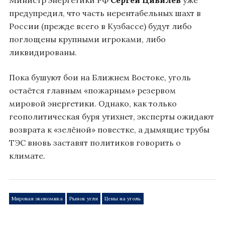
Министр энергетики РФ
Сергей Цивилев
уже
предупредил, что часть нерентабельных шахт в
России (прежде всего в Кузбассе) будут либо
поглощены крупными игроками, либо
ликвидированы.
Пока бушуют бои на Ближнем Востоке, уголь
остаётся главным «пожарным» резервом
мировой энергетики. Однако, как только
геополитическая буря утихнет, эксперты ожидают
возврата к «зелёной» повестке, а дымящие трубы
ТЭС вновь заставят политиков говорить о
климате.
Мировая экономика
Рынок угля
Цены на уголь