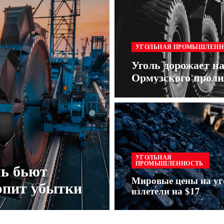
УГОЛЬНАЯ ПРОМЫШЛЕНН
Уголь дорожает н
Ормузского проли
УГОЛЬНАЯ
ПРОМЫШЛЕННОСТЬ
ль бьют
Мировые цены на уг
ерпит убытки
взлетели на $17