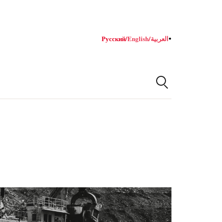
Русский
/
English
/
العربية
●