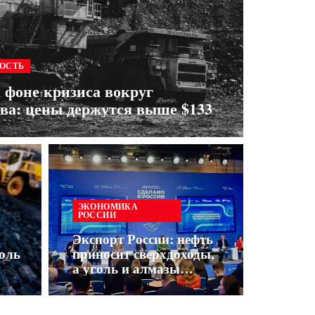
ОСТЬ
а фоне кризиса вокруг
ва: цены держутся выше $133
ЭКОНОМИКА
РОССИИ
Экспорт России: нефть
оль
приносит сверхдоходы,
а уголь и алмазы
терпят убытки