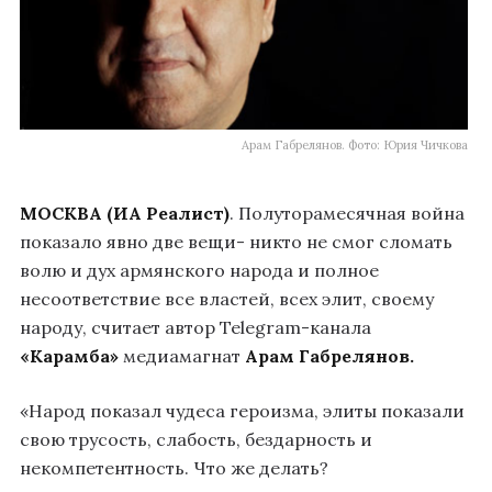
Арам Габрелянов. Фото: Юрия Чичкова
МОСКВА (ИА Реалист)
. Полуторамесячная война
показало явно две вещи- никто не смог сломать
волю и дух армянского народа и полное
несоответствие все властей, всех элит, своему
народу, считает автор Telegram-канала
«Карамба»
медиамагнат
Арам Габрелянов
.
«Народ показал чудеса героизма, элиты показали
свою трусость, слабость, бездарность и
некомпетентность. Что же делать?