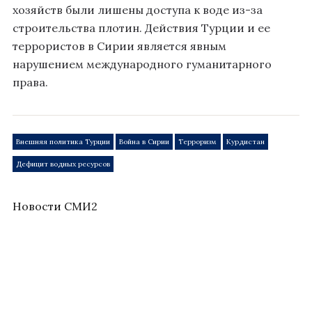
хозяйств были лишены доступа к воде из-за
строительства плотин. Действия Турции и ее
террористов в Сирии является явным
нарушением международного гуманитарного
права.
Внешняя политика Турции
Война в Сирии
Терроризм
Курдистан
Дефицит водных ресурсов
Новости СМИ2