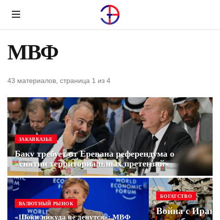
Menu
МВФ
43 материалов, страница 1 из 4
ЗАКАВКАЗЬЕ
Баку требует от Еревана референдума о
«снятии территориальных претензий»
БОГАТСТВО
ВАЛЮТНЫЙ РЫНОК
Война с Ирано
«Шоки никуда не денутся»: МВФ