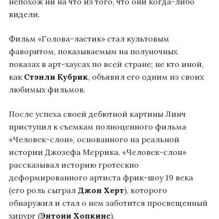
непохож ни на что из того, что они когда-либо
видели.
Фильм «Голова-ластик»
стал культовым
фаворитом, показываемым на полуночных
показах в арт-хаусах по всей стране; не кто иной,
как
Стэнли Кубрик
, объявил его одним из своих
любимых фильмов.
После успеха своей дебютной картины Линч
приступил к съемкам полноценного фильма
«Человек-слон», основанного на реальной
истории Джозефа Меррика. «Человек-слон»
рассказывал историю гротескно
деформированного артиста фрик-шоу 19 века
(его роль сыграл
Джон Херт
), которого
обнаружил и стал о нем заботится просвещенный
хирург (
Энтони Хопкинс
).