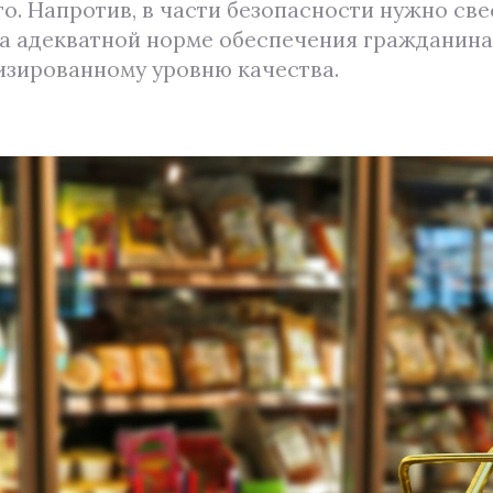
го. Напротив, в части безопасности нужно св
а адекватной норме обеспечения гражданин
изированному уровню качества.