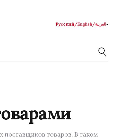
Русский
/
English
/
العربية
●
товарами
х поставщиков товаров. В таком