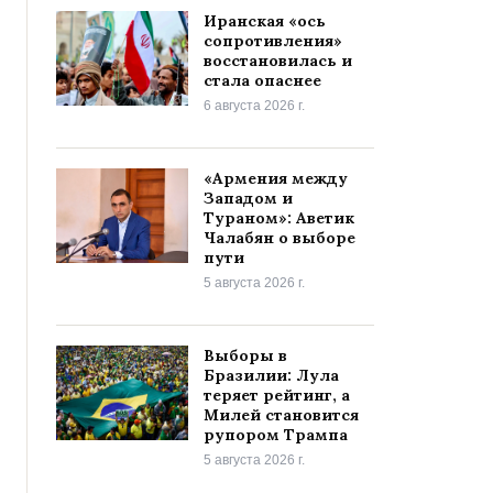
Иранская «ось
сопротивления»
восстановилась и
стала опаснее
6 августа 2026 г.
«Армения между
Западом и
Тураном»: Аветик
Чалабян о выборе
пути
5 августа 2026 г.
Выборы в
Бразилии: Лула
теряет рейтинг, а
Милей становится
рупором Трампа
5 августа 2026 г.