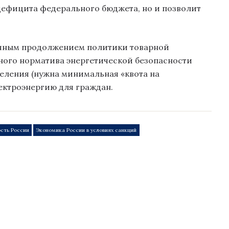
 дефицита федерального бюджета, но и позволит
ичным продолжением политики товарной
ного норматива энергетической безопасности
аселения (нужна минимальная «квота на
лектроэнергию для граждан.
сть России
Экономика России в условиях санкций