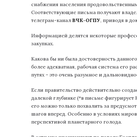
снабжения населения продовольственным
Соответствующие письма получают владел
телеграм-канал
ВЧК-ОГПУ
, приводя в д
Информацией делятся некоторые професс
закупках.
Какова бы ни была достоверность данного
более адекватная, рабочая система его ра
путях – это очень разумное и дальновидн
Если правительство действительно создае
далекой глубинке (*в письме фигурирует
его можно только похвалить за предусмот
шагов вперед. Особенно в условиях миров
перспективой планетарного голода.
В сети уже иронизируют по поводу Госпла