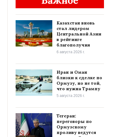
Важное
Казахстан вновь
стал лидером
Центральной Азии
в рейтинге
благополучия
6 августа 2026 г.
Иран и Оман
близки к сделке по
Ормузу, но не той,
что нужна Трампу
5 августа 2026 г.
Тегеран:
переговоры по
Ормузскому
проливу ведутся