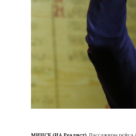
МИНСК (ИА Реалист)
. Пассажиры рейса 