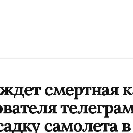
ждет смертная к
ователя телегра
садку самолета 