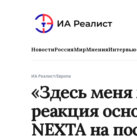
Новости
Россия
Мир
Мнения
Интервью
ИА Реалист
/
Европа
«Здесь меня 
реакция осн
NEXTA на по