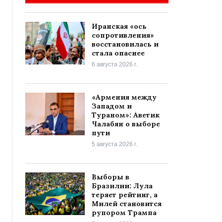
Иранская «ось
сопротивления»
восстановилась и
стала опаснее
6 августа 2026 г.
«Армения между
Западом и
Тураном»: Аветик
Чалабян о выборе
пути
5 августа 2026 г.
Выборы в
Бразилии: Лула
теряет рейтинг, а
Милей становится
рупором Трампа