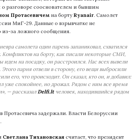
и о разговоре сооснователем и бывшим
ном Протасевичем
на борту
Ryanair
. Самолет
сии МиГ-29. Данные о взрывчатке не
о из-за ложного сообщения.
невра самолета один парень запаниковал, схватился
у. Конфликтов на борту, как писали некоторые СМИ,
мы идем на посадку, он расстроился. Нас всех вывели
 Этого парня отвели в сторону, его вещи выбросили
и его, что происходит. Он сказал, кто он, и добавил:
л уже спокойнее, но дрожал. Рядом с ним все время
и», — рассказал
Delfi.lt
человек, находившийся рядом
в Протасевича задержали. Власти Белоруссии
.
и
Светлана Тихановская
считает, что президент