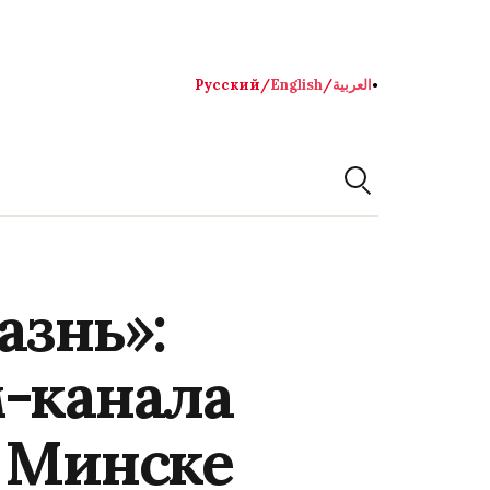
Русский
/
English
/
العربية
●
азнь»:
м-канала
в Минске