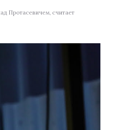
ад Протасевичем, считает