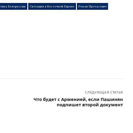
итика Белоруссии
Ситуация в Восточной Европе
Роман Протасевич
СЛЕДУЮЩАЯ СТАТЬЯ
Что будет с Арменией, если Пашинян
подпишет второй документ