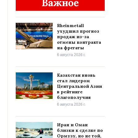
Важное
Rheinmetall
ухудшил прогноз
продаж из-за
отмены контракта
на фрегаты
6 августа 2026 г.
Казахстан вновь
стал лидером
Центральной Азии
в рейтинге
благополучия
6 августа 2026 г.
Иран и Оман
близки к сделке по
Ормузу, но не той,