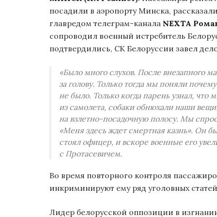
посадили в аэропорту Минска, рассказал
главредом телеграм-канала
NEXTA Рома
сопроводил военный истребитель Белорус
подтвердились, СК Белоруссии завел дел
«Было много слухов. После внезапного ма
за голову. Только тогда мы поняли почем
не было. Только когда парень узнал, что 
из самолета, собаки обнюхали наши вещи.
на взлетно-посадочную полосу. Мы спросил
«Меня здесь ждет смертная казнь». Он бы
стоял офицер, и вскоре военные его увел
с Протасевичем.
Во время повторного контроля пассажиро
инкриминируют ему ряд уголовных статей
Лидер белорусской оппозиции в изгнани