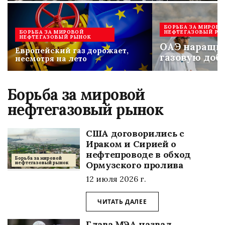
БОРЬБА ЗА МИРОВО
БОРЬБА ЗА МИРОВОЙ
НЕФТЕГАЗОВЫЙ РЫ
НЕФТЕГАЗОВЫЙ РЫНОК
ОАЭ наращи
Европейский газ дорожает,
газовую доб
несмотря на лето
Борьба за мировой
нефтегазовый рынок
США договорились с
Ираком и Сирией о
нефтепроводе в обход
Борьба за мировой
Ормузского пролива
нефтегазовый рынок
12 июля 2026 г.
ЧИТАТЬ ДАЛЕЕ
Глава МЭА назвал