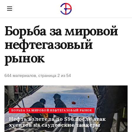
Menu
Борьба за мировой
нефтегазовый
рынок
644 материалов, страница 2 из 54
БОРЬБА ЗА МИРОВОЙ НЕФТЕГАЗОВЫЙ РЫНОК
Нефть взлетела до $96 после атак
хуситов на саудовские танкеры