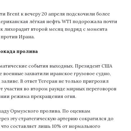
и Brent к вечеру 20 апреля подскочили более
 Американская лёгкая нефть WTI подорожала почти
нок лихорадит второй месяц подряд с момента
 против Ирана.
локада пролива
аматические события выходных. Президент США
е военные захватили иранское грузовое судно,
заливе. В ответ Тегеран не только пригрозил
т участия во втором раунде мирных переговоров
ении режима прекращения огня.
каду Ормузского пролива. По оценкам
ерез эту стратегическую артерию сократился до
, что составляет лишь 10% от нормального