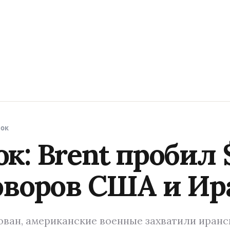
нок
: Brent пробил 
оворов США и Ир
ван, американские военные захватили иранско