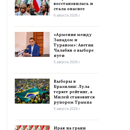
восстановилась и
стала опаснее
6 августа 2026 г.
«Армения между
Западом и
Тураном»: Аветик
Чалабян о выборе
пути
5 августа 2026 г.
Выборы в
Бразилии: Лула
теряет рейтинг, а
Милей становится
рупором Трампа
5 августа 2026 г.
Ирак на грани