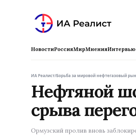
Новости
Россия
Мир
Мнения
Интервью
ИА Реалист
/
Борьба за мировой нефтегазовый ры
Нефтяной шок
срыва перег
Ормузский пролив вновь заблокиро