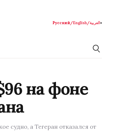
Русский
/
English
/
العربية
●
$96 на фоне
ана
е судно, а Тегеран отказался от