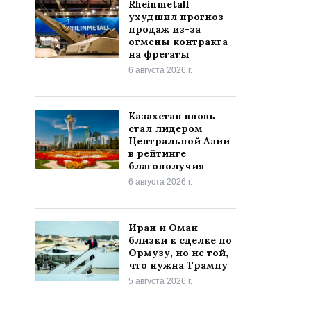
Rheinmetall
ухудшил прогноз
продаж из-за
отмены контракта
на фрегаты
6 августа 2026 г.
Казахстан вновь
стал лидером
Центральной Азии
в рейтинге
благополучия
6 августа 2026 г.
Иран и Оман
близки к сделке по
Ормузу, но не той,
что нужна Трампу
5 августа 2026 г.